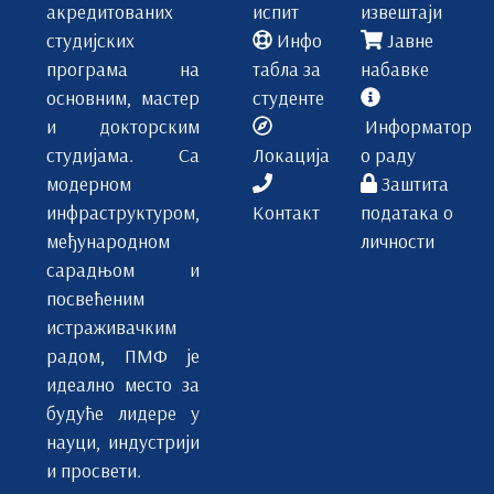
акредитованих
испит
извештаји
студијских
Инфо
Јавне
програма на
табла за
набавке
основним, мастер
студенте
и докторским
Информатор
студијама. Са
Локација
о раду
модерном
Заштита
инфраструктуром,
Контакт
података о
међународном
личности
сарадњом и
посвећеним
истраживачким
радом, ПМФ је
идеално место за
будуће лидере у
науци, индустрији
и просвети.