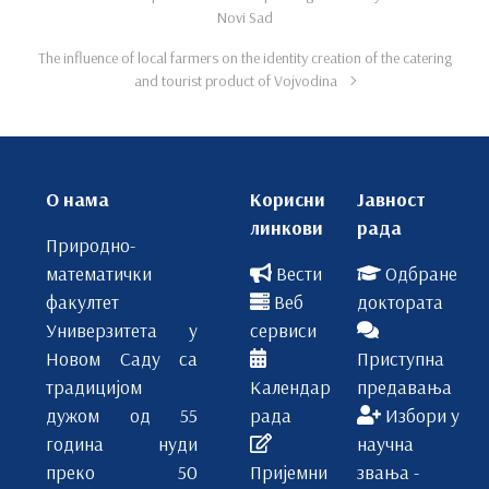
Novi Sad
The influence of local farmers on the identity creation of the catering
and tourist product of Vojvodina
О нама
Корисни
Јавност
линкови
рада
Природно-
математички
Вести
Одбране
факултет
Веб
доктората
Универзитета у
сервиси
Новом Саду са
Приступна
традицијом
Календар
предавања
дужом од 55
рада
Избори у
година нуди
научна
преко 50
Пријемни
звања -