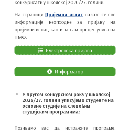
конкурисати у школској 2026/27. години.
На страници
Пријемни испит
налазе се све
информације неопходне за пријаву на
пријемни испит, као и за сам процес уписа на
ПМФ.
Електронска пријава
Информатор
У другом конкурсном року у школској
2026/27. години уписујемо студенте на
основне студије на следећим
студијским програмима:
Позивамо вас да истражите програме,