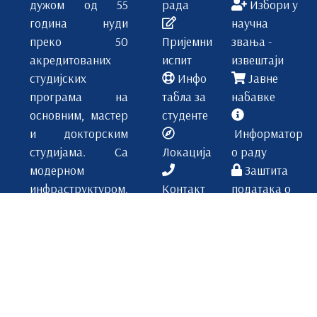
дужом од 55
рада
Избори у
година нуди
научна
преко 50
Пријемни
звања -
акредитованих
испит
извештаји
студијских
Инфо
Јавне
програма на
табла за
набавке
основним, мастер
студенте
и докторским
Информатор
студијама. Са
Локација
о раду
модерном
Заштита
инфраструктуром,
Контакт
података о
међународном
личности
сарадњом и
посвећеним
истраживачким
радом, ПМФ је
идеално место за
будуће лидере у