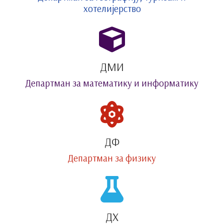
хотелијерство
ДМИ
Департман за математику и информатику
ДФ
Департман за физику
ДХ