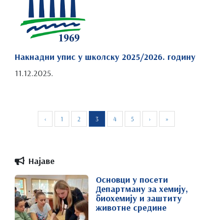
Накнадни упис у школску 2025/2026. годину
11.12.2025.
‹
1
2
3
4
5
›
»
Најаве
Основци у посети
Департману за хемију,
биохемију и заштиту
животне средине