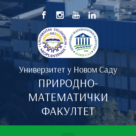
Скип то маин цонтент
Универзитет у Новом Саду
ПРИРОДНО-
МАТЕМАТИЧКИ
ФАКУЛТЕТ