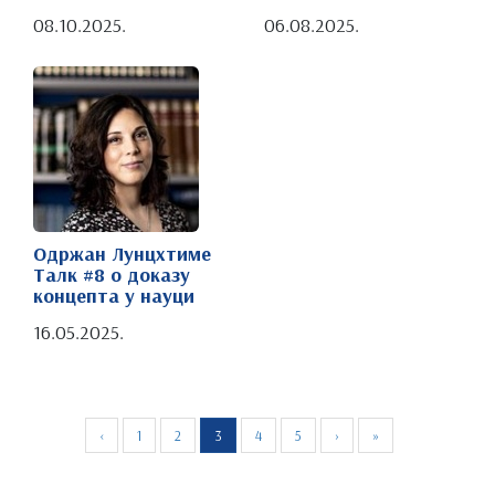
08.10.2025.
06.08.2025.
Одржан Лунцхтиме
Талк #8 о доказу
концепта у науци
16.05.2025.
‹
1
2
3
4
5
›
»