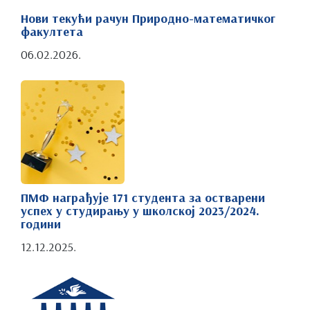
Нови текући рачун Природно-математичког
Хемија
факултета
Хемија животне средине
06.02.2026.
Биохемија
Заштита животне средине
Математика
Дипломирани математичар
Примењена математика
ПМФ награђује 171 студента за остварени
Рачунарске науке
успех у студирању у школској 2023/2024.
Информационе технологије
години
12.12.2025.