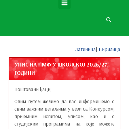
Латиница
|
Ћирилица
УПИС НА ПМФ У ШКОЛСКОЈ 2026/27.
ГОДИНИ
Поштовани ђаци,
Овим путем желимо да вас информишемо о
свим важним детаљима у вези са Конкурсом,
пријемним испитом, уписом, као и о
студијским програмима на које можете