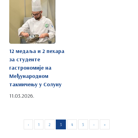
12 медаља и 2 пехара
за студенте
гастрономије на
Међународном
такмичењу у Солуну
11.03.2026.
‹
1
2
3
4
5
›
»