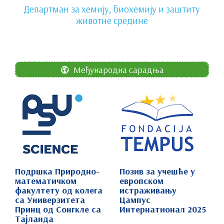
Департман за хемију, биохемију и заштиту
животне средине
Међународна сарадња
Подршка Природно-
Позив за учешће у
математичком
европском
факултету од колега
истраживању
са Универзитета
Цампус
Принц од Сонгкле са
Интернатионал 2025
Тајланда