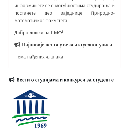
Оптометрија
информишете се о могућностима студирања и
постанете део заједнице Природно-
математичког факултета.
Биологија
Добро дошли на ПМФ!
Најновије вести у вези актуелног уписа
Молекуларна и функционална
биологија
Нема нађених чланака.
Екологија и заштита природе
Биоинформатика
Физика
Вести о студијама и конкурси за студенте
Географија
Туризам