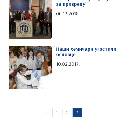
за привреду“
06.12.2018.
Наши хемичари угостили
основце
10.02.2017.
‹
1
2
3