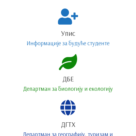
Упис
Информације за будуће студенте
ДБЕ
Департман за биологију и екологију
ДГТХ
Департман за географију, туризам и