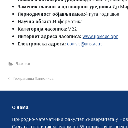
Заменик главног и одговорног уредника:
Др Ми
Периодичност објављивања:
4 пута годишње
Научна област:
Информатика
Категорија часописа:
М22
Интернет адреса часописа:
www.цомсис.орг
Електронска адреса:
comsis@uns.ac.rs
Часописи
Геограпхица Панноница
О нама
Природно-математички факултет Универзитета у Но
Саду са традицијом дужом од 55 година нуди преко