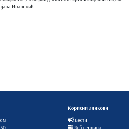
рјана Ивановић
Корисни линкови
вом
Вести
 50
Веб сервиси