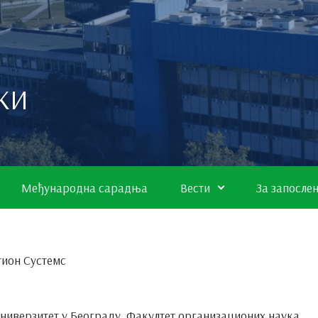
КИ
Међународна сарадња
Вести
За запосле
ион Сyстемс
ниверзитет у Београду, Факултет организационих наука