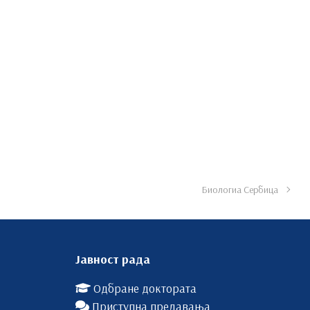
Биологиа Сербица
Јавност рада
Одбране доктората
Приступна предавања