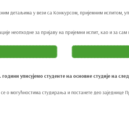
им детаљима у вези са Конкурсом, пријемним испитом, упи
ције неопходне за пријаву на пријемни испит, као и за сам
. години уписујемо студенте на основне студије на сл
се о могућностима студирања и постанете део заједнице 