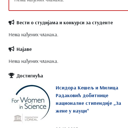
Екологија и заштита природе
Биоинформатика
Физика
Вести о студијама и конкурси за студенте
Географија
Нема нађених чланака.
Туризам
Хемија
Најаве
Хемија животне средине
Биохемија
Нема нађених чланака.
Заштита животне средине
Математика
Достигнућа
Дипломирани математичар
Исидора Кешељ и Милица
Примењена математика
Радаковић добитнице
Рачунарске науке
националне стипендије „За
Информационе технологије
жене у науци“