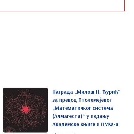
Награда „Милош Н. Ђурић“
за превод Птолемејевог
„Математичког система
(Алмагеста)“ у издању
Академске књиге и ПМФ-а