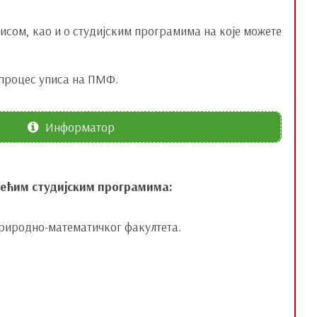
сом, као и о студијским програмима на које можете
 процес уписа на ПМФ.
Информатор
едећим студијским програмима:
Природно-математичког факултета.