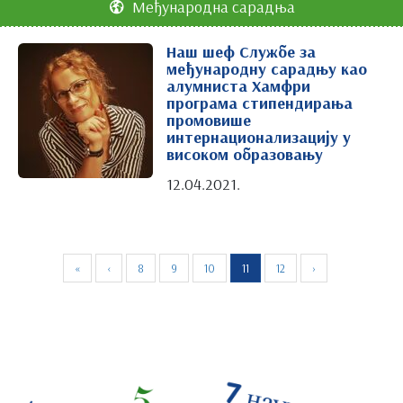
Међународна сарадња
Наш шеф Службе за
међународну сарадњу као
алумниста Хамфри
програма стипендирања
промовише
интернационализацију у
високом образовању
12.04.2021.
«
‹
8
9
10
11
12
›