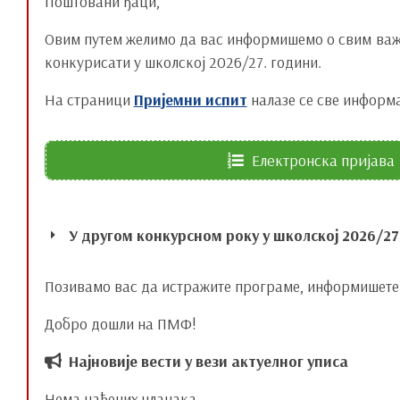
Поштовани ђаци,
Овим путем желимо да вас информишемо о свим важн
конкурисати у школској 2026/27. години.
На страници
Пријемни испит
налазе се све информа
Електронска пријава
У другом конкурсном року у школској 2026/27
Позивамо вас да истражите програме, информишете 
Оптометрија
Добро дошли на ПМФ!
Најновије вести у вези актуелног уписа
Биологија
Молекуларна и функционална биологија
Нема нађених чланака.