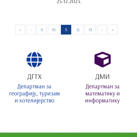
25.12.2023.
«
‹
9
10
11
12
13
›
»
ДГТХ
ДМИ
Департман за
Департман за
географију, туризам
математику и
и хотелијерство
информатику