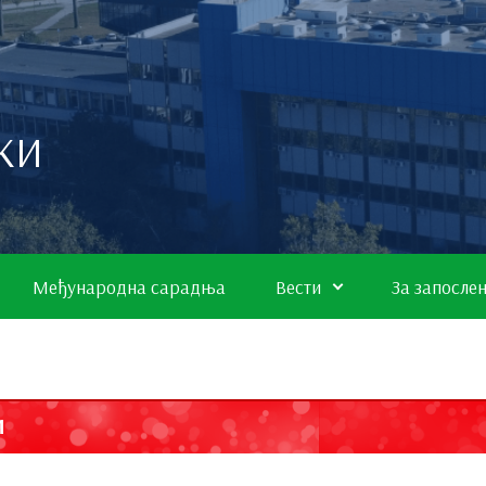
КИ
Међународна сарадња
Вести
За запосле
И