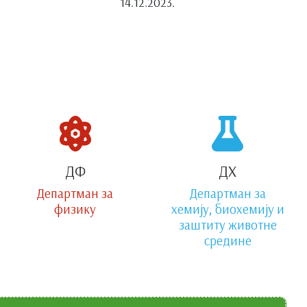
14.12.2023.
ДФ
ДХ
Департман за
Департман за
физику
хемију, биохемију и
заштиту животне
средине