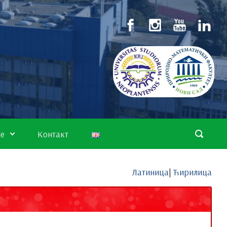
не
Контакт
Латиница
|
Ћирилица