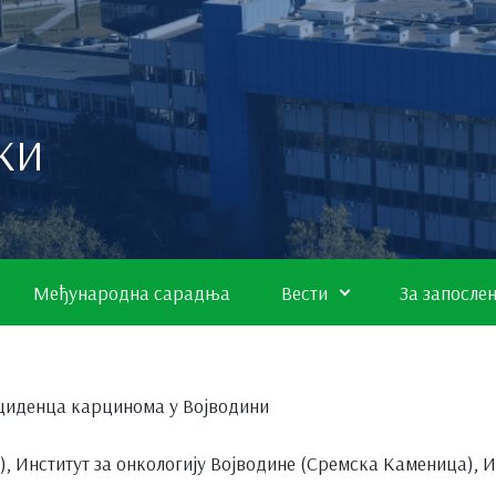
КИ
Међународна сарадња
Вести
За запосле
нциденца карцинома у Војводини
 Институт за онкологију Војводине (Сремска Каменица), И