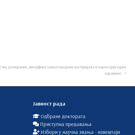
јства допираних аморфних халкогенидних материјала и наноструктурне
керамике
Јавност рада
Одбране доктората
Приступна предавања
Избори у научна звања - извештаји