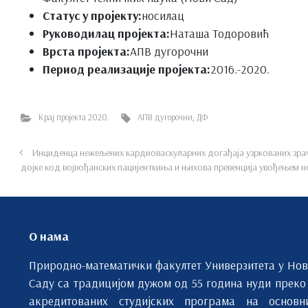
Статус у пројекту:
носилац
Руководилац пројекта:
Наташа Тодоровић
Врста пројекта:
АПВ дугорочни
Период реализације пројекта:
2016.-2020.
Крај пројекта 2020.
АПВ дугорочни
,
ДФ
Инциденца нежељених кардиоваскуларних догађаја узркованих зра
дојке код војвођанских пацијенткиња и њихова превенција увођењем 
О нама
Природно-математички факултет Универзитета у Но
Саду са традицијом дужом од 55 година нуди преко
акредитованих студијских програма на основн