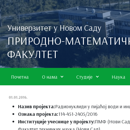
Скип то маин цонтент
Универзитет у Новом Саду
ПРИРОДНО-МАТЕМАТИЧ
ФАКУЛТЕТ
Почетна
О нама
Студије
Наука
01.01.2016.
Назив пројекта:
Радионуклиди у пијаћој води и и
Ознака пројекта:
114-451-2405/2016
Институције учеснице у пројекту:
ПМФ (Нови Сад),
Факултет техничких наука (Нови Сад)