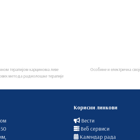
чном терапијом карцинома леве
Особине и електрична сво
нових метода радиолошке терапије
Корисни линкови
вом
Вести
 50
Веб сервиси
им,
Календар рада