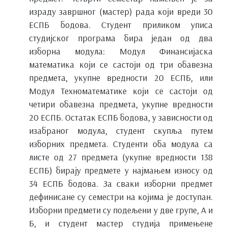
израду завршног (мастер) рада који вреди 30
ЕСПБ бодова. Студент приликом уписа
студијског програма бира један од два
изборна модула: Модул Финансијаска
математика који се састоји од три обавезна
предмета, укупне вредности 20 ЕСПБ, или
Модул Техноматематике који се састоји од
четири обавезна предмета, укупне вредности
20 ЕСПБ. Остатак ЕСПБ бодова, у зависности од
изабраног модула, студент скупља путем
изборних предмета. Студенти оба модула са
листе од 27 предмета (укупне вредности 138
ЕСПБ) бирају предмете у најмањем износу од
34 ЕСПБ бодова. За сваки изборни предмет
дефинисане су семестри на којима је доступан.
Изборни предмети су подељени у две групе, А и
Б, и студент мастер студија примењене