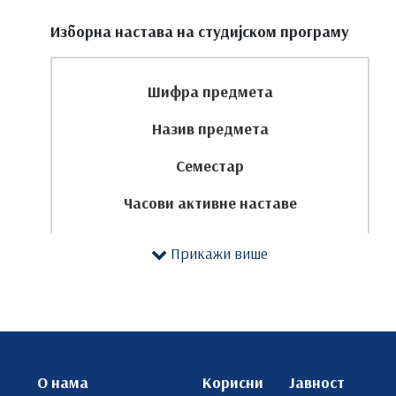
П
Изборна настава на студијском програму
В
ПРВА ГОДИНА
Шифра предмета
Назив предмета
1
Семестар
МА-01
Часови активне наставе
Парцијалне диференцијалне једначине
ЕСПБ
И
Прикажи више
П
4
В
2
7
ИЗБОРНИ ПРЕДМЕТИ ГРУПЕ А
О нама
Корисни
Јавност