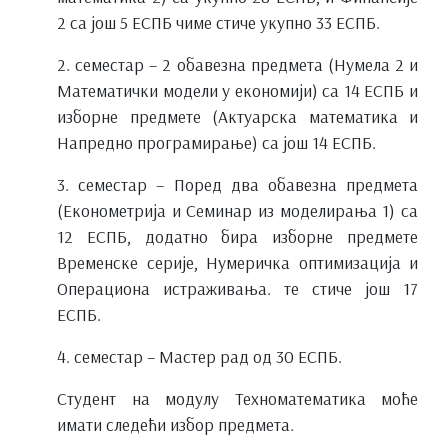
2 са још 5 ЕСПБ чиме стиче укупно 33 ЕСПБ.
2. семестар – 2 обавезна предмета (Нумела 2 и
Математички модели у економији) са 14 ЕСПБ и
изборне предмете (Актуарска математика и
Напредно програмирање) са још 14 ЕСПБ.
3. семестар – Поред два обавезна предмета
(Економетрија и Семинар из моделирања 1) са
12 ЕСПБ, додатно бира изборне предмете
Временске серије, Нумеричка оптимизација и
Операциона истраживања. те стиче још 17
ЕСПБ.
4. семестар – Мастер рад од 30 ЕСПБ.
Студент на модулу Техноматематика моће
имати следећи избор предмета.