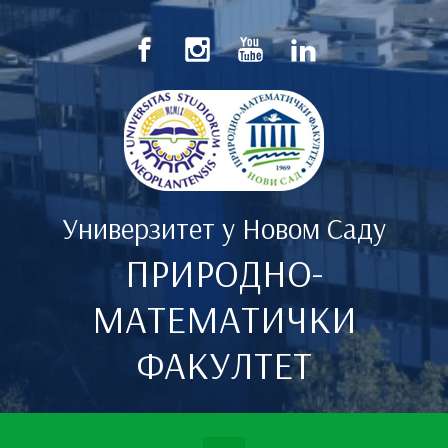
Скип то маин цонтент
Универзитет у Новом Саду
ПРИРОДНО-
МАТЕМАТИЧКИ
ФАКУЛТЕТ