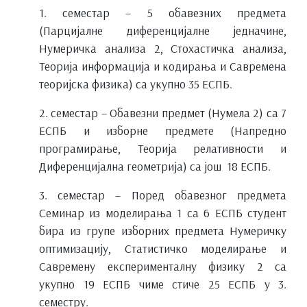
1. семестар – 5 обавезних предмета
(Парцијалне диференцијалне једначине,
Нумеричка анализа 2, Стохастичка анализа,
Теорија информација и кодирања и Савремена
теоријска физика) са укупно 35 ЕСПБ.
2. семестар – Обавезни предмет (Нумела 2) са 7
ЕСПБ и изборне предмете (Напредно
програмирање, Теорија релативности и
Диференцијална геометрија) са још 18 ЕСПБ.
3. семестар – Поред обавезног предмета
Семинар из моделирања 1 са 6 ЕСПБ студент
бира из групе изборних предмета Нумеричку
оптимизацију, Статистичко моделирање и
Савремену експерименталну физику 2 са
укупно 19 ЕСПБ чиме стиче 25 ЕСПБ у 3.
семестру.