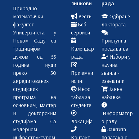
2
1
линкови
рада
Природно-
МБ-01
МБ-12
математички
Вести
Одбране
факултет
Веб
доктората
Нумеричка анализа 2
Изабрана поглавља примењене алгебре
Универзитета у
сервиси
Новом Саду са
Приступна
И
И или ИИИ
традицијом
Календар
предавања
4
3
дужом од 55
рада
Избори у
година нуди
научна
2
1
преко 50
Пријемни
звања -
7
5
акредитованих
испит
извештаји
студијских
Инфо
Јавне
3
2
програма на
табла за
набавке
основним, мастер
студенте
МБ-02
МА-14
и докторским
Информатор
студијама. Са
Локација
о раду
Стохастичка анализа
Теорија непокретне тачке
модерном
Заштита
И
И или ИИИ
инфраструктуром,
Контакт
података о