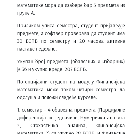
математике мора да изабере бар 5 предмета из
групе А.
Приликом уписа семестра, студент пријављује
предмете, а софтвер проверава да студент има
30 ЕСПБ по семестру и 20 часова активне
наставе недељно.
Укупан број предмета (обавезних и изборних)
је 36 и укупно вреде 207 ЕСПБ.
Потенцијални студент на модулу Финансијска
математика може током четири семестра да
одслуша и положи следеће курсеве.
1. семестар – 4 обавезна предмета (Парцијалне
диференцијалне једначине, Нумеричка анализа
2, Стохастичка анализа, Финансијска
математика 2) са укупно 28 ЕСПБ, и Финансије