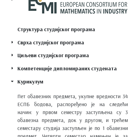
Структура студијског програма
Сврха студијског програма
Циљеви студијског програма
Компетенције дипломираних студената
Курикулум
Пет обавезних предмета, укупне вредности 34
ЕСПБ бодова, распоређено је на следећи
начин: у првом семестру заступљена су 3
обавезна предмета, док у другом, и трећем
семестару студија заступљен је по 1 обавезни
предмет. Четврти семестар намењен је за