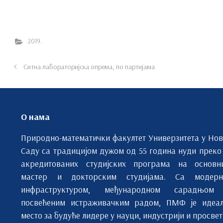
2019.
Ситна лабораторијска опрема, по партијама
О нама
Природно-математички факултет Универзитета у Но
Саду са традицијом дужом од 55 година нуди преко
акредитованих студијских програма на основн
мастер и докторским студијама. Са модерн
инфраструктуром, међународном сарадњом
посвећеним истраживачким радом, ПМФ је идеа
место за будуће лидере у науци, индустрији и просвет