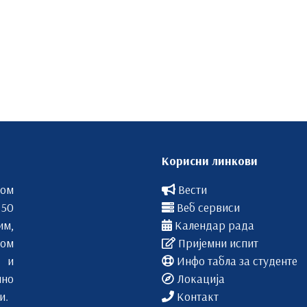
Корисни линкови
вом
Вести
 50
Веб сервиси
им,
Календар рада
ом
Пријемни испит
 и
Инфо табла за студенте
лно
Локација
и.
Контакт