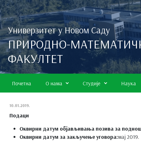
Скип то маин цонтент
Универзитет у Новом Саду
ПРИРОДНО-МАТЕМАТИЧ
ФАКУЛТЕТ
Почетна
О нама
Студије
Наука
10.01.2019.
Подаци
Оквирни датум објављивања позива за подно
Оквирни датум за закључење уговора:
мај 2019.