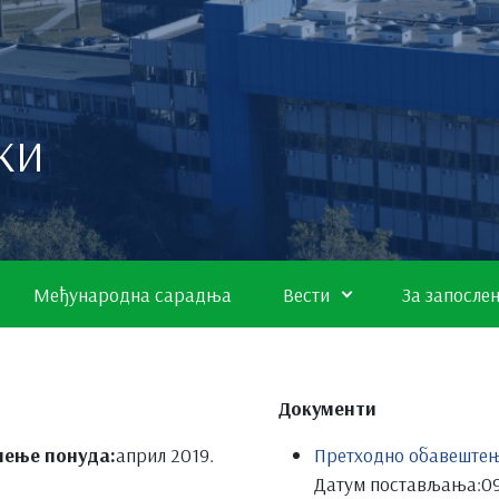
КИ
Међународна сарадња
Вести
За запосле
Документи
шење понуда:
април 2019.
Претходно обавеште
Датум постављања:
09