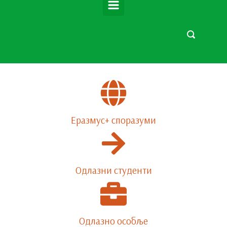
Еразмус+ споразуми
Одлазни студенти
Одлазно особље