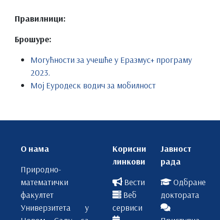
Правилници:
Брошуре:
Могућности за учешће у Еразмус+ програму
2023.
Мој Еуродеск водич за мобилност
О нама
Корисни
Јавност
линкови
рада
Природно-
математички
Вести
Одбране
факултет
Веб
доктората
Универзитета у
сервиси
Новом Саду са
Приступна