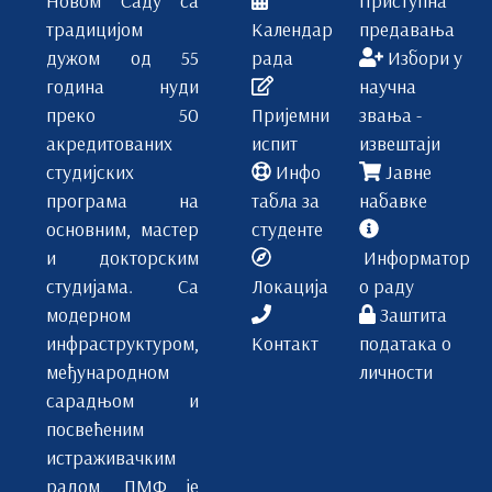
традицијом
Календар
предавања
дужом од 55
рада
Избори у
година нуди
научна
преко 50
Пријемни
звања -
акредитованих
испит
извештаји
студијских
Инфо
Јавне
програма на
табла за
набавке
основним, мастер
студенте
и докторским
Информатор
студијама. Са
Локација
о раду
модерном
Заштита
инфраструктуром,
Контакт
података о
међународном
личности
сарадњом и
посвећеним
истраживачким
радом, ПМФ је