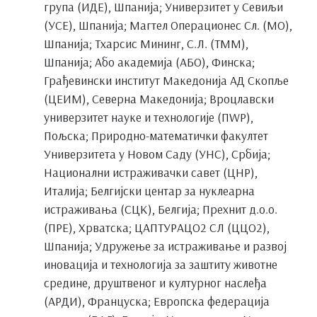
група (ИДЕ), Шпанија; Универзитет у Севиљи
(УСЕ), Шпанија; Магтел Операционес Сл. (МО),
Шпанија; Тхарсис Мининг, С.Л. (ТММ),
Шпанија; Або академија (АБО), Финска;
Грађевински институт Македонија АД Скопље
(ЦЕИМ), Северна Македонија; Вроцлавски
универзитет науке и технологије (ПWР),
Пољска; Природно-математички факултет
Универзитета у Новом Саду (УНС), Србија;
Национални истраживачки савет (ЦНР),
Италија; Белгијски центар за нуклеарна
истраживања (СЦК), Белгија; Прехнит д.о.о.
(ПРЕ), Хрватска; ЦАПТУРАЦО2 СЛ (ЦЦО2),
Шпанија; Удружење за истраживање и развој
иновација и технологија за заштиту животне
средине, друштвеног и културног наслеђа
(АРДИ), Француска; Европска федерација