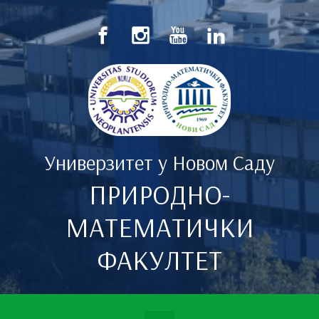
Скип то маин цонтент
Универзитет у Новом Саду
ПРИРОДНО-
МАТЕМАТИЧКИ
ФАКУЛТЕТ