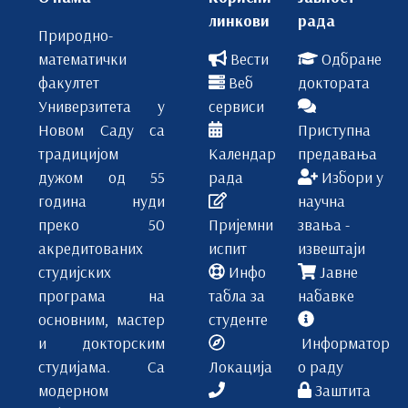
линкови
рада
Природно-
математички
Вести
Одбране
факултет
Веб
доктората
Универзитета у
сервиси
Новом Саду са
Приступна
традицијом
Календар
предавања
дужом од 55
рада
Избори у
година нуди
научна
преко 50
Пријемни
звања -
акредитованих
испит
извештаји
студијских
Инфо
Јавне
програма на
табла за
набавке
основним, мастер
студенте
и докторским
Информатор
студијама. Са
Локација
о раду
модерном
Заштита