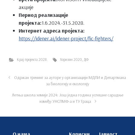
акције
Период реализације
пројекта:
1.6.2024.-31.5.2028.
Интернет адреса пројекта:
https://idener.ai/idener-project/fic-fighters/
Крај пројекта 2028.
Хоризон 2020
,
ДФ
Одржан тренинг за ауторе у организацији МДПИ и Департмана
за биологију и екологију
Летња школа хемије 2024: Још једна година успешне сарадње
између УНСПМФ-а и ТУ Граца
О нама
Корисни
Јавност