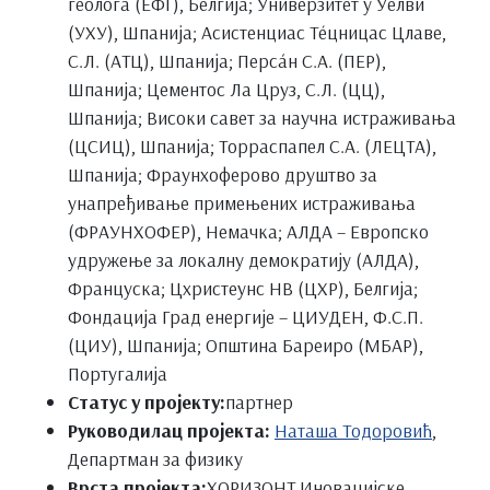
геолога (ЕФГ), Белгија; Универзитет у Уелви
(УХУ), Шпанија; Асистенциас Тéцницас Цлаве,
С.Л. (АТЦ), Шпанија; Персáн С.А. (ПЕР),
Шпанија; Цементос Ла Цруз, С.Л. (ЦЦ),
Шпанија; Високи савет за научна истраживања
(ЦСИЦ), Шпанија; Торраспапел С.А. (ЛЕЦТА),
Шпанија; Фраунхоферово друштво за
унапређивање примењених истраживања
(ФРАУНХОФЕР), Немачка; АЛДА – Европско
удружење за локалну демократију (АЛДА),
Француска; Цхристеyнс НВ (ЦХР), Белгија;
Фондација Град енергије – ЦИУДЕН, Ф.С.П.
(ЦИУ), Шпанија; Општина Бареиро (МБАР),
Португалија
Статус у пројекту:
партнер
Руководилац пројекта:
Наташа Тодоровић
,
Департман за физику
Врста пројекта:
ХОРИЗОНТ Иновацијске