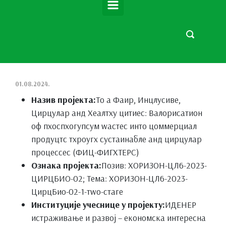
01.08.2024.
Назив пројекта:
То а Фаир, Инцлусиве,
Цирцулар анд Хеалтхy цитиес: Валорисатион
оф пхоспхогyпсум wастес инто цоммерциал
продуцтс тхроугх сустаинабле анд цирцулар
процессес (ФИЦ-ФИГХТЕРС)
Ознака пројекта:
Позив: ХОРИЗОН-ЦЛ6-2023-
ЦИРЦБИО-02; Тема: ХОРИЗОН-ЦЛ6-2023-
ЦирцБио-02-1-тwо-стаге
Институције учеснице у пројекту:
ИДЕНЕР
истраживање и развој – економска интересна