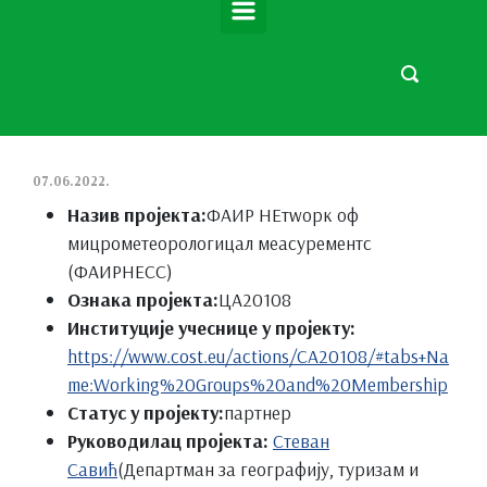
07.06.2022.
Назив пројекта:
ФАИР НЕтwорк оф
мицрометеорологицал меасурементс
(ФАИРНЕСС)
Ознака пројекта:
ЦА20108
Институције учеснице у пројекту:
https://www.cost.eu/actions/CA20108/#tabs+Na
me:Working%20Groups%20and%20Membership
Статус у пројекту:
партнер
Руководилац пројекта:
Стеван
Савић
(Департман за географију, туризам и