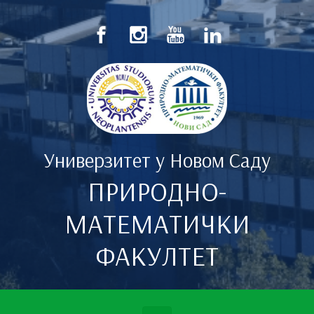
Скип то маин цонтент
Универзитет у Новом Саду
ПРИРОДНО-
МАТЕМАТИЧКИ
ФАКУЛТЕТ