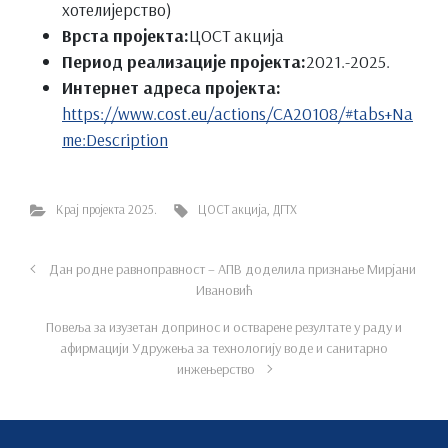
хотелијерство)
Врста пројекта:
ЦОСТ акција
Период реализације пројекта:
2021.-2025.
Интернет адреса пројекта:
https://www.cost.eu/actions/CA20108/#tabs+Na
me:Description
Крај пројекта 2025.
ЦОСТ акција
,
ДГТХ
Дан родне равноправност – АПВ доделила признање Мирјани
Ивановић
Повеља за изузетан допринос и остварене резултате у раду и
афирмацији Удружења за технологију воде и санитарно
инжењерство