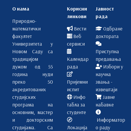
О нама
Корисни
Јавност
линкови
рада
Природно-
математички
Вести
Одбране
факултет
Веб
доктората
Универзитета у
сервиси
Новом Саду са
Приступна
традицијом
Календар
предавања
дужом од 55
рада
Избори у
година нуди
научна
преко 50
Пријемни
звања -
акредитованих
испит
извештаји
студијских
Инфо
Јавне
програма на
табла за
набавке
основним, мастер
студенте
и докторским
Информатор
студијама. Са
Локација
о раду