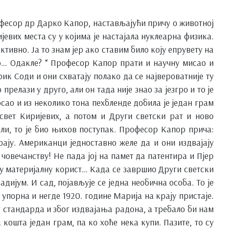
офесор др Дарко Капор, настављајући причу о животној
евих места су у којима је настајала нуклеарна физика.
ктивно. Ја то знам јер ако ставим било коју епрувету на
но… Одакле? “ Професор Капор прати и научну мисао и
ик Соди и они схватају полако да се највероватније ту
елази у друго, али он тада није знао за језгро и то је
сао и из неколико тона пехбленде добила је један грам
свет Киријевих, а потом и Други светски рат и ново
ли, то је био њихов поступак. Професор Капор прича:
ају. Американци једноставно желе да и они издвајају
 човечанству! Не пада јој на памет да патентира и Пјер
у материјалну корист… Када се завршио Други светски
дијум. И сад, појављује се једна необична особа. То је
упорна и негде 1920. године Марија на крају пристаје.
г стандарда и због издвајања радона, а требало би нам
ошта један грам, па ко хоће нека купи. Пазите, то су