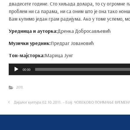
двадесете године. Сто хиљада долара, то су огромне п
проблем ни са парама, ни са оним што је она тако нон
Вам купимо један грам радијума. Ако у томе успемо, мо
Уредница и ауторка:
Дренка Добросављевић
Музички уредник:
Предраг Јовановић
Тон-мајсторка:
Марица Јунг
Прегледач
00:00
звучних
записа
2011.
Дијалог култура 02.10.2011. – Есеј: ЧОВЕКОВО ПОИМАЊЕ ВРЕМЕ