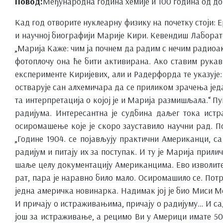
Повод:
Међународна година хемије и 100 година од до
Кад год отворите нуклеарну физику на почетку стоји:
и научној биографији Марије Кири. Кевендиш Лаборатор
„Марија Каже: чим ја почнем да радим с нечим радиоакти
фотоплочу она ће бити активирана. Ако ставим рукав
експерименте Киријевих, али и Радерфорда те указује:
остварује сан алхемичара да се приликом зрачења један
та интерпретација о којој је и Марија размишљала.“ П
радијума. Интересантна је судбина даљег тока истр
осиромашење које је скоро зауставило научни рад. П
„Године 1904. се појављују практични Американци, с
радијум и питају их за поступак. И ту је Марија прили
шаље целу документацију Американцима. Ево изволите
рат, пара је наравно било мало. Осиромашило се. Потре
једна америчка новинарка. Надимак јој је био Миси Ме
И причају о истраживањима, причају о радијуму… И сад
још за истраживање, а рецимо Ви у Америци имате 50 