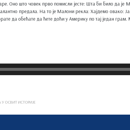
аре. Оно што човек прво помисли јесте: Шта би било да је 
шалантно предала. На то је Малони рекла: Хајдемо овако: 
рате да обећате да ћете доћи у Америку по тај један грам. 
НА У ОСВИТ ИСТОРИЈЕ