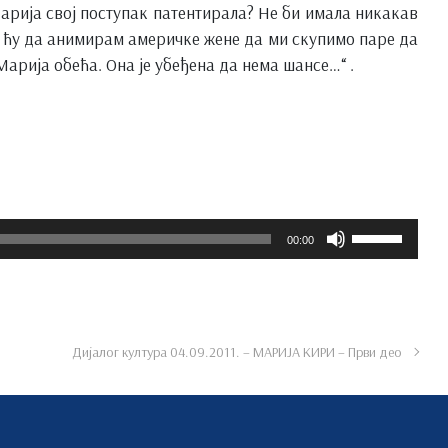
Марија свој поступак патентирала? Не би имала никакав
Ја ћу да анимирам америчке жене да ми скупимо паре да
Марија обећа. Она је убеђена да нема шансе…“ .
Користите
00:00
стрелице
горе/
доле
за
Дијалог култура 04.09.2011. – МАРИЈА КИРИ – Први део
повећавањ
или
смањивањ
гласности.