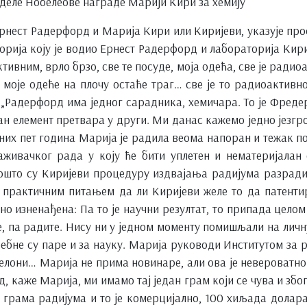
деле Нобелеове награде Марији Кири за хемију
 Ернест Радерфорд и Марија Кири или Киријеви, указује пр
ија коју је водио Ернест Радерфорд и лабораторија Кириј
вним, врло брзо, све те посуде, моја одећа, све је радиоа
 моје одеће на плочу остаће траг… све је то радиоактив
 „Радерфорд има једног сарадника, хемичара. То је Фредер
 елемент претвара у други. Ми данас кажемо једно језгро пр
уних пет година Марија је радила веома напоран и тежак по
аживачког рада у коју ће бити уплетен и нематеријалан 
ошто су Киријеви процедуру издвајања радијума разради
а практичним питањем да ли Киријеви желе то да патентир
чно изненађена: Па то је научни резултат, то припада целом
, па радите. Нису ни у једном моменту помишљали на личн
бне су паре и за науку. Марија руководи Институтом за ра
лони… Марија не прима новинаре, али ова је невероватно 
, каже Марија, ми имамо тај један грам који се чува и збо
грама радијума и то је комерцијално, 100 хиљада долара к