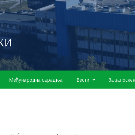
КИ
Међународна сарадња
Вести
За запосле