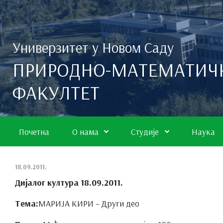
Скип то маин цонтент
Универзитет у Новом Саду
ПРИРОДНО-МАТЕМАТИЧ
ФАКУЛТЕТ
Почетна
О нама
Студије
Наука
18.09.2011.
Дијалог култура 18.09.2011.
Тема:
МАРИЈА КИРИ – Други део