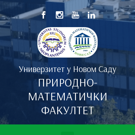
Скип то маин цонтент
Универзитет у Новом Саду
ПРИРОДНО-
МАТЕМАТИЧКИ
ФАКУЛТЕТ