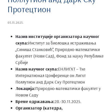
Протецтион
05.11.2025.
Назив институције организатора научног
скупа:
Институт за биолошка истраживања
„Синиша Станковић“, Природно-математички
факултет (Нови Сад), Фонд за науку Републике
Србије
Назив научног скупа:
ЕНЛИГХТ – Тхе
Интернатионал Цонференце он Лигхт
Поллутион анд Дарк Скy Протецтион
Локација:
Природно-математички факултет у
Новом Саду
Време одржавања:
28.-30.11.2025.
Организатор (катедра,