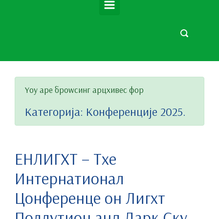
Yоу аре броwсинг арцхивес фор
Категорија:
Конференције 2025.
ЕНЛИГХТ – Тхе
Интернатионал
Цонференце он Лигхт
Поллутион анд Дарк Скy