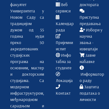
факултет
Веб
доктората
Универзитета у
сервиси
Новом Саду са
Приступна
традицијом
Календар
предавања
дужом од 55
рада
Избори у
година нуди
научна
преко 50
Пријемни
звања -
акредитованих
испит
извештаји
студијских
Инфо
Јавне
програма на
табла за
набавке
основним, мастер
студенте
и докторским
Информатор
студијама. Са
Локација
о раду
модерном
Заштита
инфраструктуром,
Контакт
података о
међународном
личности
сарадњом и