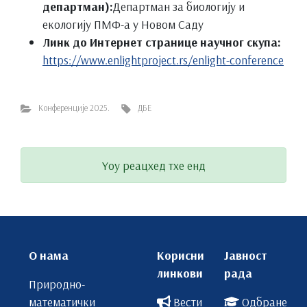
департман):
Департман за биологију и
екологију ПМФ-а у Новом Саду
Линк до Интернет странице научног скупа:
https://www.enlightproject.rs/enlight-conference
Конференције 2025.
ДБЕ
Yоу реацхед тхе енд
О нама
Корисни
Јавност
линкови
рада
Природно-
математички
Вести
Одбране