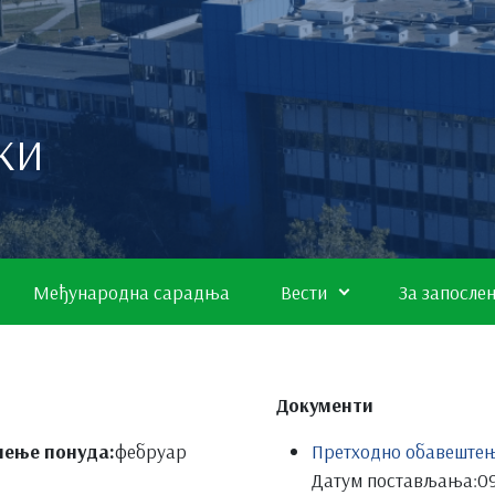
КИ
Међународна сарадња
Вести
За запосле
Документи
шење понуда:
фебруар
Претходно обавеште
Датум постављања:
09