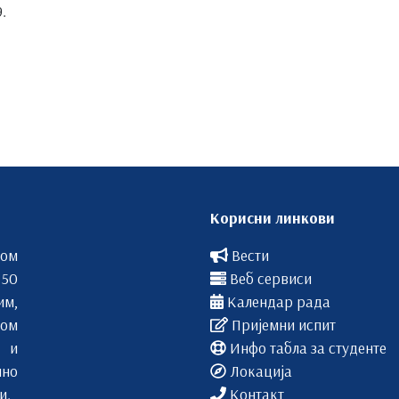
.
Корисни линкови
вом
Вести
 50
Веб сервиси
им,
Календар рада
ом
Пријемни испит
 и
Инфо табла за студенте
лно
Локација
и.
Контакт