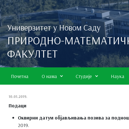
Скип то маин цонтент
Универзитет у Новом Саду
ПРИРОДНО-МАТЕМАТИЧ
ФАКУЛТЕТ
Почетна
О нама
Студије
Наука
10.01.2019.
Подаци
Оквирни датум објављивања позива за подно
2019.