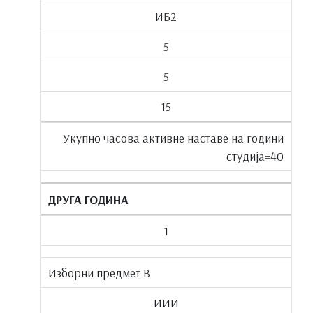
ИБ2
5
5
15
Укупно часова активне наставе на години
студија=40
ДРУГА ГОДИНА
1
Изборни предмет В
ИИИ