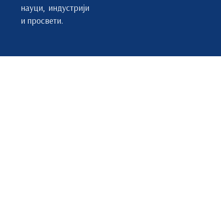
науци, индустрији
ДСХ603
и просвети.
Одабрана поглавља органске хемије
ИБ
5
5
15
4
ДСХ604
Одабрана поглавља аналитичке хемије
ИБ
5