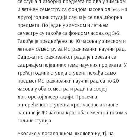
се слуша 4 изборна предмета по два у зимском
и летњем семестру са фондом часова од 5+5. На
другој години студија слушају се два изборна
предмета. По један у зимском и летњем
семестру су такође са фондом часова од 5+5.
Такође је предвиђено по 10 часова у зимском и
летњем семестру за Истраживачки научни рад.
Садржај истраживачког рада је повезан са
садржајем појединих тема научних пројеката. У
трећој години студија студент похађа само
предмет Истраживачки научни рад са по 20
часова у оба семестра и ради на својој
докторској дисертацији. Просечна
оптерећеност студента кроз часове активне
наставе је 40 часова кроз оба семестра током 3
године студија.
Уколико у досадашњем школовању, тј. на