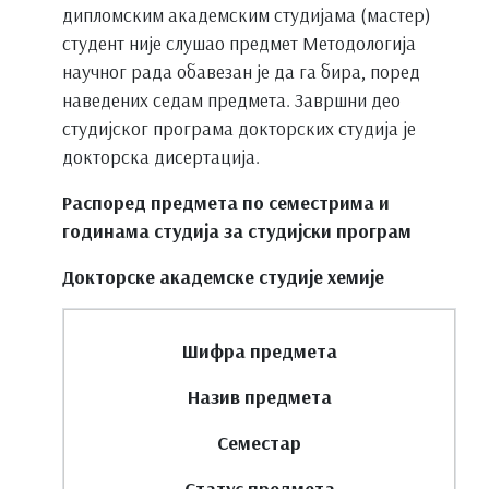
дипломским академским студијама (мастер)
студент није слушао предмет Методологија
научног рада обавезан је да га бира, поред
наведених седам предмета. Завршни део
студијског програма докторских студија је
докторска дисертација.
Распоред предмета по семестрима и
годинама студија за студијски програм
Докторске академске студије хемије
Шифра предмета
Назив предмета
Семестар
Статус предмета