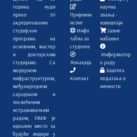
година нуди
научна
5
преко 50
Пријемни
звања -
акредитованих
испит
извештаји
15
студијских
Инфо
Јавне
2
програма на
табла за
набавке
основним, мастер
студенте
ДСХ602
и докторским
Информатор
студијама. Са
Локација
о раду
Одабрана поглавља физичке хемије
модерном
Заштита
ИБ
инфраструктуром,
Контакт
података о
међународном
личности
5
сарадњом и
посвећеним
5
истраживачким
15
радом, ПМФ је
идеално место за
3
будуће лидере у