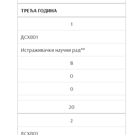
ТРЕЋА ГОДИНА
1
ДСХ801
Истраживачки научни рад**
В
О
0
20
2
ДСХ801