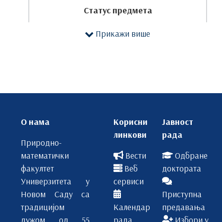
Статус предмета
Часови активне наставе
Прикажи више
ЕСПБ
П
СИР
1
О нама
Корисни
Јавност
линкови
рада
ДСХ601
Природно-
математички
Вести
Одбране
Одабрана поглавља опште и неорганске
факултет
Веб
доктората
хемије
Универзитета у
сервиси
Новом Саду са
Приступна
ИБ
традицијом
Календар
предавања
5
дужом од 55
рада
Избори у