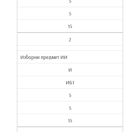
5
5
15
2
Изборни предмет ИИ
И
ИБ1
5
5
15