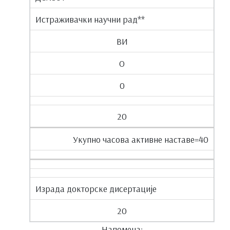
Истраживачки научни рад**
ВИ
О
0
20
Укупно часова активне наставе=40
Израда докторске дисертације
20
Напомена: