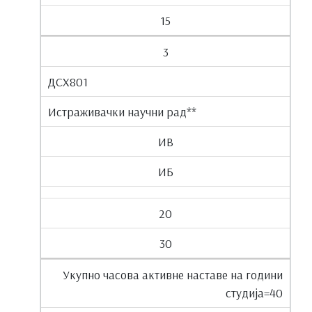
15
3
ДСХ801
Истраживачки научни рад**
ИВ
ИБ
20
30
Укупно часова активне наставе на години
студија=40