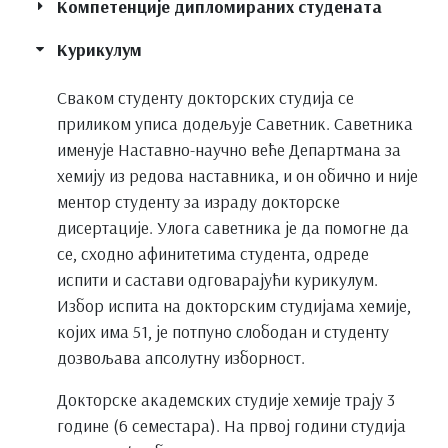
Компетенције дипломираних студената
Курикулум
Сваком студенту докторских студија се
приликом уписа додељује Саветник. Саветника
именује Наставно-научно веће Департмана за
хемију из редова наставника, и он обично и није
ментор студенту за израду докторске
дисертације. Улога саветника је да помогне да
се, сходно афинитетима студента, одреде
испити и састави одговарајући курикулум.
Избор испита на докторским студијама хемије,
којих има 51, је потпуно слободан и студенту
дозвољава апсолутну изборност.
Докторске академских студије хемије трају 3
године (6 семестара). На првој години студија