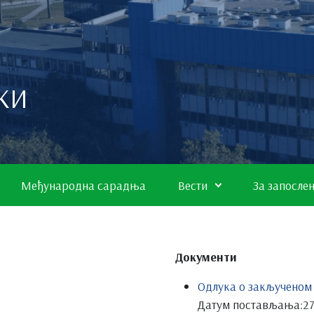
КИ
Међународна сарадња
Вести
За запосле
Документи
Одлука о закљученом
Датум постављања:
27