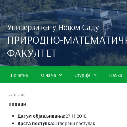
Скип то маин цонтент
Универзитет у Новом Саду
ПРИРОДНО-МАТЕМАТИЧ
ФАКУЛТЕТ
Почетна
О нама
Студије
Наука
27.11.2018.
Подаци
Датум објављивања:
27.11.2018.
Врста поступка:
Отворени поступак