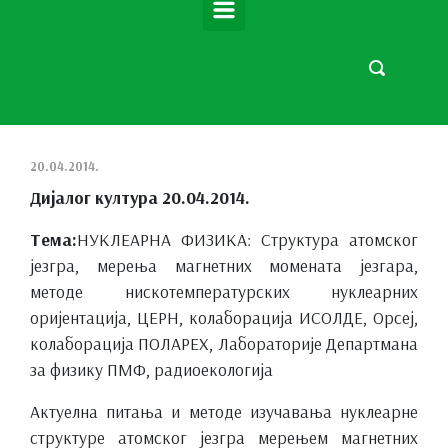
20.04.2014.
Дијалог култура 20.04.2014.
Тема:
НУКЛЕАРНА ФИЗИКА: Структура атомског
језгра, мерења магнетних момената језгара,
методе нискотемпературских нуклеарних
оријентација, ЦЕРН, колаборација ИСОЛДЕ, Орсеј,
колаборација ПОЛАРЕX, Лабораторије Департмана
за физику ПМФ, радиоекологија
Актуелна питања и методе изучавања нуклеарне
структуре атомског језгра мерењем магнетних