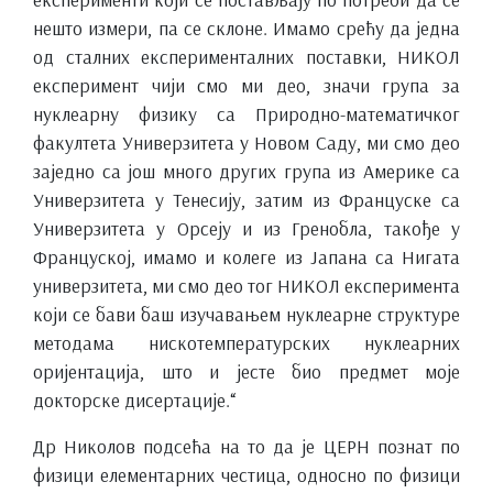
нешто измери, па се склоне. Имамо срећу да једна
од сталних експерименталних поставки, НИКОЛ
експеримент чији смо ми део, значи група за
нуклеарну физику са Природно-математичког
факултета Универзитета у Новом Саду, ми смо део
заједно са још много других група из Америке са
Универзитета у Тенесију, затим из Француске са
Универзитета у Орсеју и из Гренобла, такође у
Француској, имамо и колеге из Јапана са Нигата
универзитета, ми смо део тог НИКОЛ експеримента
који се бави баш изучавањем нуклеарне структуре
методама нискотемпературских нуклеарних
оријентација, што и јесте био предмет моје
докторске дисертације.“
Др Николов подсећа на то да је ЦЕРН познат по
физици елементарних честица, односно по физици