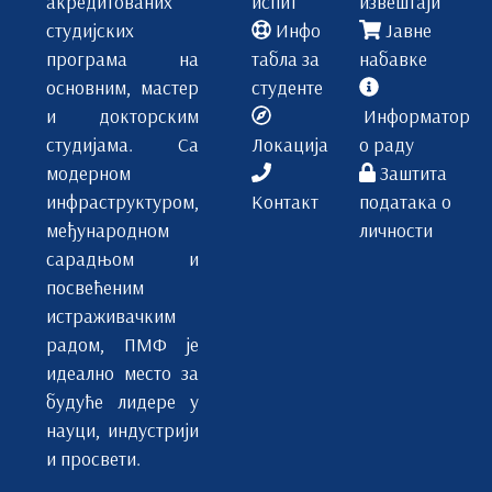
акредитованих
испит
извештаји
студијских
Инфо
Јавне
програма на
табла за
набавке
основним, мастер
студенте
и докторским
Информатор
студијама. Са
Локација
о раду
модерном
Заштита
инфраструктуром,
Контакт
података о
међународном
личности
сарадњом и
посвећеним
истраживачким
радом, ПМФ је
идеално место за
будуће лидере у
науци, индустрији
и просвети.