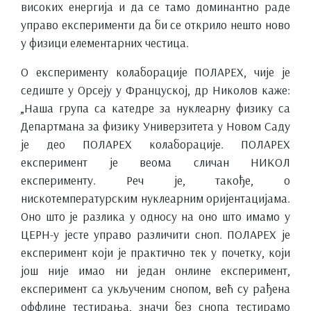
високих енергија и да се тамо доминантно раде
управо експерименти да би се открило нешто ново
у физици елементарних честица.
О експерименту колаборације ПОЛАРЕX, чије је
седиште у Орсеју у Француској, др Николов каже:
„Наша група са катедре за нуклеарну физику са
Департмана за физику Универзитета у Новом Саду
је део ПОЛАРЕX колаборације. ПОЛАРЕX
експеримент је веома сличан НИКОЛ
експерименту. Реч је, такође, о
нискотемпературским нуклеарним оријентацијама.
Оно што је разлика у односу на оно што имамо у
ЦЕРН-у јесте управо различити сноп. ПОЛАРЕX је
експеримент који је практично тек у почетку, који
још није имао ни један онлине експеримент,
експеримент са укљученим снопом, већ су рађена
оффлине тестирања, значи без снопа тестирамо