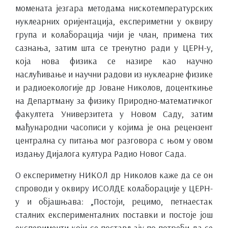
момената језгара методама нискотемпературских
нуклеарних оријентација, експериметни у оквиру
група и колаборација чији је члан, примена тих
сазнања, затим шта се тренутно ради у ЦЕРН-у,
која нова физика се назире као научно
наслућивање и научни радови из нуклеарне физике
и радиоекологије др Јоване Николов, доценткиње
на Департману за физику Природно-математичког
факултета Универзитета у Новом Саду, затим
мађународни часописи у којима је она рецензент
централна су питања мог разговора с њом у овом
издању Дијалога култура Радио Новог Сада.
О експериметну НИКОЛ др Николов каже да се он
спроводи у оквиру ИСОЛДЕ колаборације у ЦЕРН-
у и објашњава: „Постоји, рецимо, петнаестак
сталних експерименталних поставки и постоје још
експерименти који се постављају по потреби да се