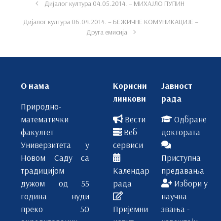
Дијалог култура 04.05.2014. – МИХАЈЛО ПУПИН
Дијалог култура 06.04.2014. – БЕЖИЧНЕ КОМУНИКАЦИЈЕ –
Друга емисија
О нама
Корисни
Јавност
линкови
рада
Природно-
математички
Вести
Одбране
факултет
Веб
доктората
Универзитета у
сервиси
Новом Саду са
Приступна
традицијом
Календар
предавања
дужом од 55
рада
Избори у
година нуди
научна
преко 50
Пријемни
звања -