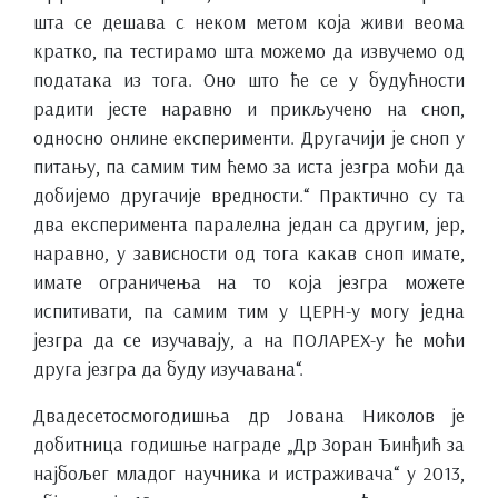
шта се дешава с неком метом која живи веома
кратко, па тестирамо шта можемо да извучемо од
података из тога. Оно што ће се у будућности
радити јесте наравно и прикључено на сноп,
односно онлине експерименти. Другачији је сноп у
питању, па самим тим ћемо за иста језгра моћи да
добијемо другачије вредности.“ Практично су та
два експеримента паралелна један са другим, јер,
наравно, у зависности од тога какав сноп имате,
имате ограничења на то која језгра можете
испитивати, па самим тим у ЦЕРН-у могу једна
језгра да се изучавају, а на ПОЛАРЕX-у ће моћи
друга језгра да буду изучавана“.
Двадесетосмогодишња др Јована Николов је
добитница годишње награде „Др Зоран Ђинђић за
најбољег младог научника и истраживача“ у 2013,