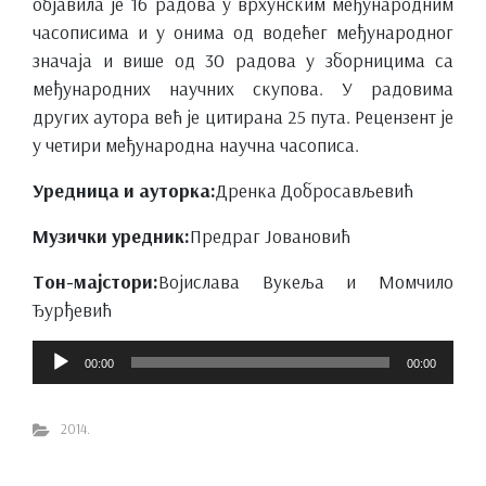
објавила је 16 радова у врхунским међународним
часописима и у онима од водећег међународног
значаја и више од 30 радова у зборницима са
међународних научних скупова. У радовима
других аутора већ је цитирана 25 пута. Рецензент је
у четири међународна научна часописа.
Уредница и ауторка:
Дренка Добросављевић
Музички уредник:
Предраг Јовановић
Тон-мајстори:
Војислава Вукеља и Момчило
Ђурђевић
Прегледач
00:00
00:00
звучних
записа
2014.