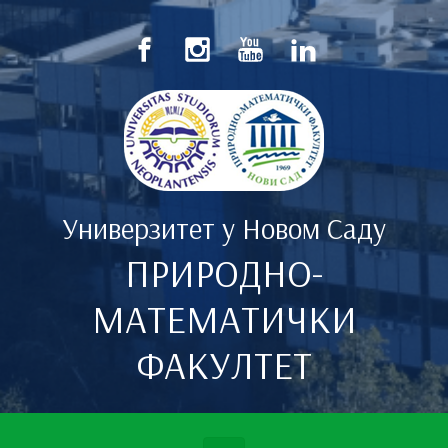
Скип то маин цонтент
Универзитет у Новом Саду
ПРИРОДНО-
МАТЕМАТИЧКИ
ФАКУЛТЕТ