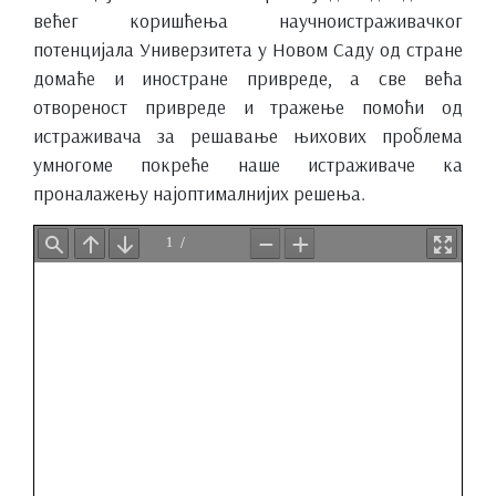
већег коришћења научноистраживачког
потенцијала Универзитета у Новом Саду од стране
домаће и иностране привреде, а све већа
отвореност привреде и тражење помоћи од
истраживача за решавање њихових проблема
умногоме покреће наше истраживаче ка
проналажењу најоптималнијих решења.