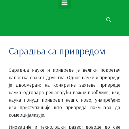
Сарадња са привредом
Сарадња науке и привреде је велики покретач
напретка сваког друштва. Однос науке и привреде
је двосмеран: на конкретне захтеве привреде
наука одговара решавајући важне проблеме; или,
наука понуди привреди нешто ново, унапређено
или приступачније што привреда покушава да
комерцијализује.
Иновације и технолошки развој доводе до све