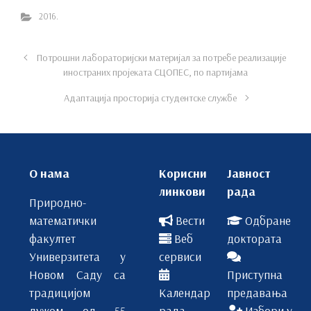
2016.
Потрошни лабораторијски материјал за потребе реализације
иностраних пројеката СЦОПЕС, по партијама
Адаптација просторија студентске службе
О нама
Корисни
Јавност
линкови
рада
Природно-
математички
Вести
Одбране
факултет
Веб
доктората
Универзитета у
сервиси
Новом Саду са
Приступна
традицијом
Календар
предавања
дужом од 55
рада
Избори у