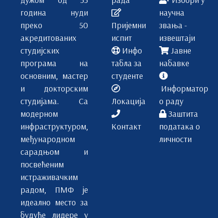
година нуди
научна
преко 50
Пријемни
звања -
акредитованих
испит
извештаји
студијских
Инфо
Јавне
програма на
табла за
набавке
основним, мастер
студенте
и докторским
Информатор
студијама. Са
Локација
о раду
модерном
Заштита
инфраструктуром,
Контакт
података о
међународном
личности
сарадњом и
посвећеним
истраживачким
радом, ПМФ је
идеално место за
будуће лидере у