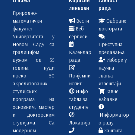
линкови
рада
Природно-
математички
Вести
Одбране
факултет
Веб
доктората
Универзитета у
сервиси
Новом Саду са
Приступна
традицијом
Календар
предавања
дужом од 55
рада
Избори у
година нуди
научна
преко 50
Пријемни
звања -
акредитованих
испит
извештаји
студијских
Инфо
Јавне
програма на
табла за
набавке
основним, мастер
студенте
и докторским
Информатор
студијама. Са
Локација
о раду
модерном
Заштита