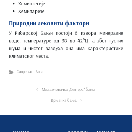
Хемиплегије
Хемипарезе
Природни лековити фактори
У Рибарској Бањи постоји 6 извора минералне
воде, температуре од 38 до 42°Ц, а због густих
шума и чистог ваздуха она има карактеристике
климатског места.
Синдикат - Бање
Младеновачка „Селтерс“ бања
Врњачка бања
О нама
Корисни
Јавност