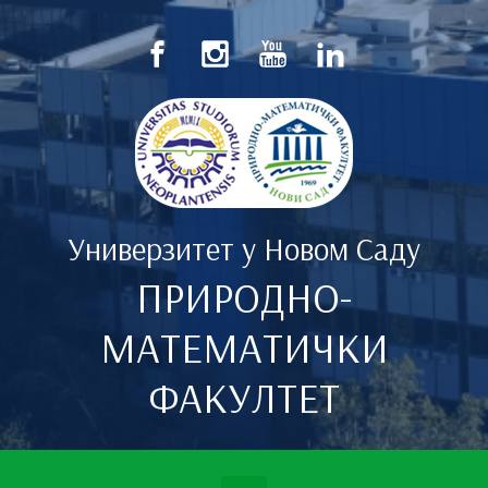
Скип то маин цонтент
Универзитет у Новом Саду
ПРИРОДНО-
МАТЕМАТИЧКИ
ФАКУЛТЕТ