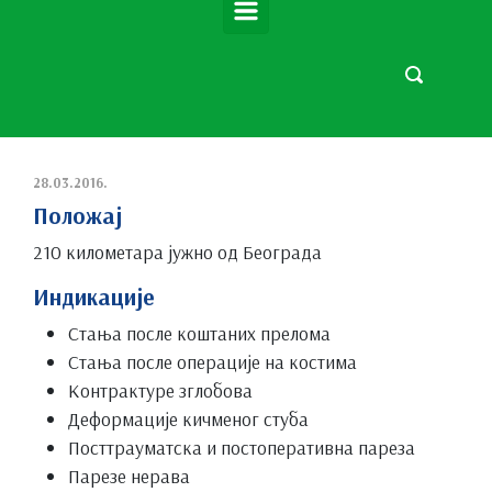
28.03.2016.
Положај
210 километара јужно од Београда
Индикације
Стања после коштаних прелома
Стања после операције на костима
Контрактуре зглобова
Деформације кичменог стуба
Посттрауматска и постоперативна пареза
Парезе нерава