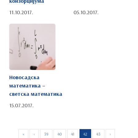
конзорцијума
11.10.2017.
05.10.2017.
Новосадска
математика –
светска математика
15.07.2017.
«
‹
39
40
41
42
43
›