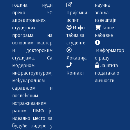
година нуди
научна
преко 50
Пријемни
звања -
акредитованих
испит
извештаји
студијских
Инфо
Јавне
програма на
табла за
набавке
основним, мастер
студенте
и докторским
Информатор
студијама. Са
Локација
о раду
модерном
Заштита
инфраструктуром,
Контакт
података о
међународном
личности
сарадњом и
посвећеним
истраживачким
радом, ПМФ је
идеално место за
будуће лидере у