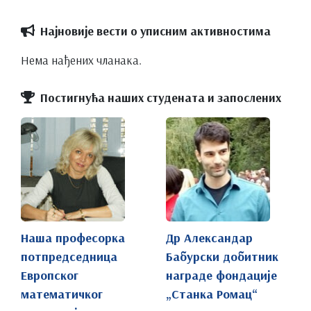
Најновије вести о уписним активностима
Нема нађених чланака.
Постигнућа наших студената и запослених
Наша професорка
Др Александар
потпредседница
Бабурски добитник
Европског
награде фондације
математичког
„Станка Ромац“