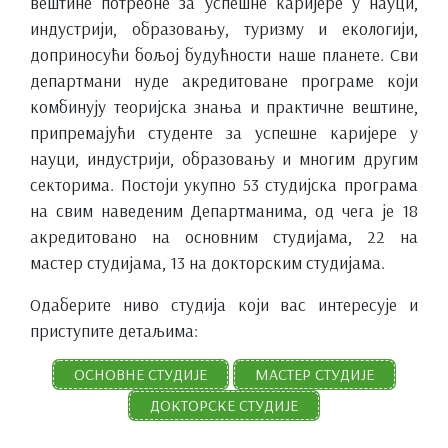
вештине потребне за успешне каријере у науци,
индустрији, образовању, туризму и екологији,
доприносући бољој будућности наше планете. Сви
департмани нуде акредитоване програме који
комбинују теоријска знања и практичне вештине,
припремајући студенте за успешне каријере у
науци, индустрији, образовању и многим другим
секторима. Постоји укупно 53 студијска програма
на свим наведеним Департманима, од чега је 18
акредитовано на основним студијама, 22 на
мастер студијама, 13 на докторским студијама.
Одаберите ниво студија који вас интересује и
приступите детаљима:
ОСНОВНЕ СТУДИЈЕ
МАСТЕР СТУДИЈЕ
ДОКТОРСКЕ СТУДИЈЕ