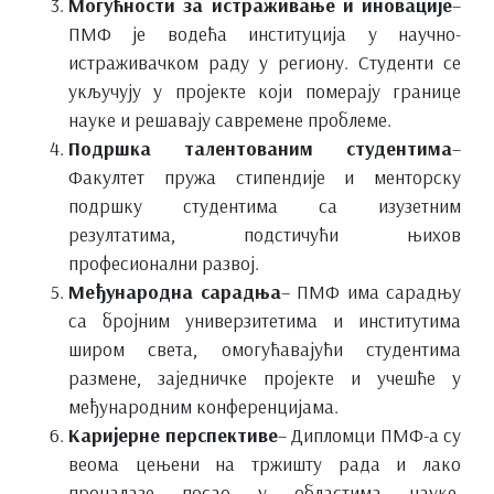
Могућности за истраживање и иновације
–
ПМФ је водећа институција у научно-
истраживачком раду у региону. Студенти се
укључују у пројекте који померају границе
науке и решавају савремене проблеме.
Подршка талентованим студентима
–
Факултет пружа стипендије и менторску
подршку студентима са изузетним
резултатима, подстичући њихов
професионални развој.
Међународна сарадња
–
ПМФ има сарадњу
са бројним универзитетима и институтима
широм света, омогућавајући студентима
размене, заједничке пројекте и учешће у
међународним конференцијама.
Каријерне перспективе
– Дипломци ПМФ-а су
веома цењени на тржишту рада и лако
проналазе посао у областима науке,