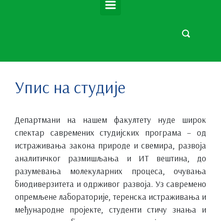
Упис на студије
Департмани на нашем факултету нуде широк
спектар савремених студијских програма – од
истраживања закона природе и свемира, развоја
аналитичког размишљања и ИТ вештина, до
разумевања молекуларних процеса, очувања
биодиверзитета и одрживог развоја. Уз савремено
опремљене лабораторије, теренска истраживања и
међународне пројекте, студенти стичу знања и