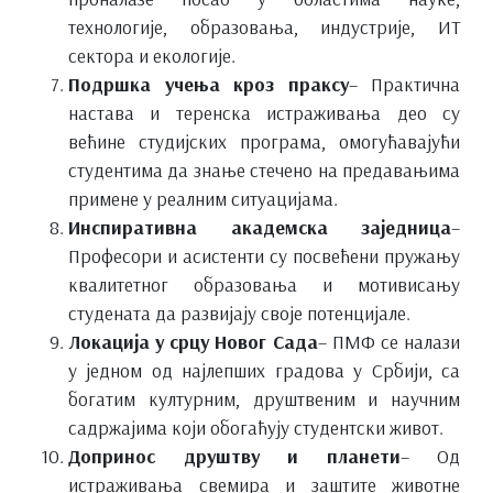
технологије, образовања, индустрије, ИТ
сектора и екологије.
Подршка учења кроз праксу
– Практична
настава и теренска истраживања део су
већине студијских програма, омогућавајући
студентима да знање стечено на предавањима
примене у реалним ситуацијама.
Инспиративна академска заједница
–
Професори и асистенти су посвећени пружању
квалитетног образовања и мотивисању
студената да развијају своје потенцијале.
Локација у срцу Новог Сада
– ПМФ се налази
у једном од најлепших градова у Србији, са
богатим културним, друштвеним и научним
садржајима који обогаћују студентски живот.
Допринос друштву и планети
– Од
истраживања свемира и заштите животне