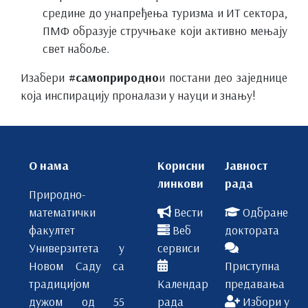
средине до унапређења туризма и ИТ сектора,
ПМФ образује стручњаке који активно мењају
свет набоље.
Изабери
#самоприродно
и постани део заједнице
која инспирацију проналази у науци и знању!
О нама
Корисни
Јавност
линкови
рада
Природно-
математички
Вести
Одбране
факултет
Веб
доктората
Универзитета у
сервиси
Новом Саду са
Приступна
традицијом
Календар
предавања
дужом од 55
рада
Избори у