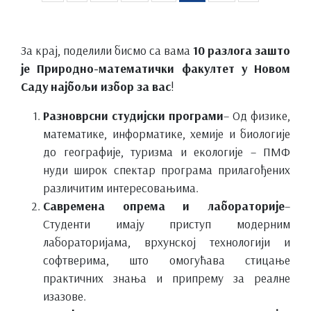
За крај, поделили бисмо са вама
10 разлога зашто
је Природно-математички факултет у Новом
Саду најбољи избор за вас
!
Разноврсни студијски програми
– Од физике,
математике, информатике, хемије и биологије
до географије, туризма и екологије – ПМФ
нуди широк спектар програма прилагођених
различитим интересовањима.
Савремена опрема и лабораторије
–
Студенти имају приступ модерним
лабораторијама, врхунској технологији и
софтверима, што омогућава стицање
практичних знања и припрему за реалне
изазове.