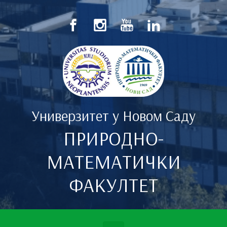
Скип то маин цонтент
Универзитет у Новом Саду
ПРИРОДНО-
МАТЕМАТИЧКИ
ФАКУЛТЕТ