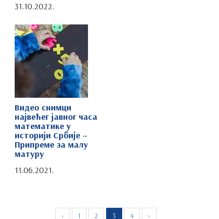
31.10.2022.
Видео снимци
највећег јавног часа
математике у
историји Србије –
Припреме за малу
матуру
11.06.2021.
‹
1
2
3
4
›