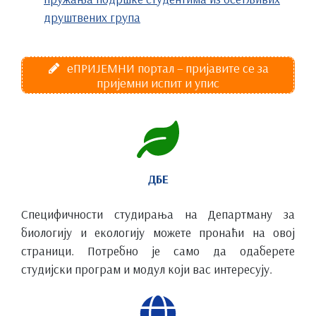
друштвених група
еПРИЈЕМНИ портал – пријавите се за
пријемни испит и упис
ДБЕ
Специфичности студирања на Департману за
биологију и екологију можете пронаћи на овој
страници. Потребно је само да одаберете
студијски програм и модул који вас интересују.