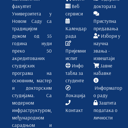
факултет
Веб
доктората
Универзитета у
сервиси
Новом Саду са
Приступна
традицијом
Календар
предавања
дужом од 55
рада
Избори у
година нуди
научна
преко 50
Пријемни
звања -
акредитованих
испит
извештаји
студијских
Инфо
Јавне
програма на
табла за
набавке
основним, мастер
студенте
и докторским
Информатор
студијама. Са
Локација
о раду
модерном
Заштита
инфраструктуром,
Контакт
података о
међународном
личности
сарадњом и