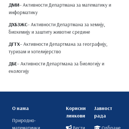
ДМИ
– Активности Департмана за математику и
информатику
ДХБЗЖС
– Активности Департмана за хемију,
биохемију и заштиту животне средине
ДГТХ
– Активности Департмана за географију,
туризам и хотелијерство
ДБЕ
– Активности Департмана за биологију и
екологију
О нама
Корисни
Јавност
линкови
рада
Природно-
математички
Вести
Одбране