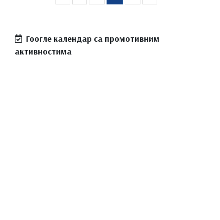
Гоогле календар са промотивним
активностима