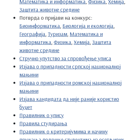
Математика и информатика
,
Физика
,
Хемија
,
Заштита животне средине
Потврда о пријави на конкурс:
Биоинформатика
,
Биологија и екологија
,
Географија
,
Туризам
,
Математика и
информатика
,
Физика
,
Хемија
,
Заштита
животне средине
Стручно упутство за спровођење уписа
Изјава о припадности српској националној
мањини
Изјава о припадности ромској националној
мањини
Изјава кандидата да није раније користио
буџет
Правилник о упису
Правила студирања
Правилник о критеријумима и начину
пружања подршке студентима из осетљивих