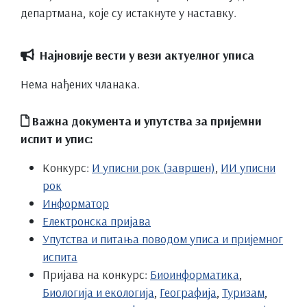
департмана, које су истакнуте у наставку.
Најновије вести у вези актуелног уписа
Нема нађених чланака.
Важна документа и упутства за пријемни
испит и упис:
Конкурс:
И уписни рок (завршен)
,
ИИ уписни
рок
Информатор
Електронска пријава
Упутства и питања поводом уписа и пријемног
испита
Пријава на конкурс:
Биоинформатика
,
Биологија и екологија
,
Географија
,
Туризам
,