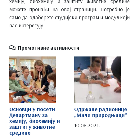
хемију, биохемију и заштиту животне средине
можете пронаћи на овој страници. Потребно је
само да одаберете студијски програм и модул који
вас интересују.
Промотивне активности
Основци у посети
Одржане радионице
Департману за
„Мали природњаци“
хемију, биохемију и
10.08.2021.
заштиту животне
средине