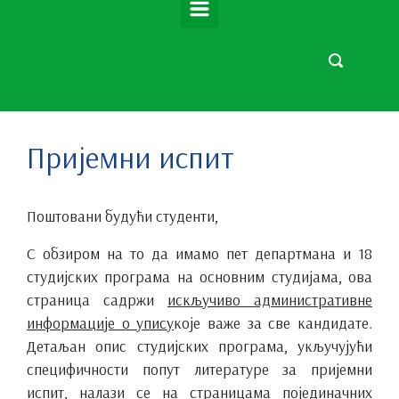
Пријемни испит
Поштовани будући студенти,
С обзиром на то да имамо пет департмана и 18
студијских програма на основним студијама, ова
страница садржи
искључиво административне
информације о упису
које важе за све кандидате.
Детаљан опис студијских програма, укључујући
специфичности попут литературе за пријемни
испит, налази се на страницама појединачних