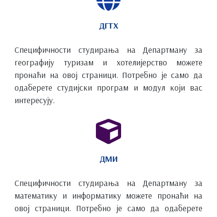
ДГТХ
Специфичности студирања на Департману за
географију туризам и хотелијерство можете
пронаћи на овој страници. Потребно је само да
одаберете студијски програм и модул који вас
интересују.
ДМИ
Специфичности студирања на Департману за
математику и информатику можете пронаћи на
овој страници. Потребно је само да одаберете