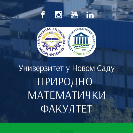
Скип то маин цонтент
Универзитет у Новом Саду
ПРИРОДНО-
МАТЕМАТИЧКИ
ФАКУЛТЕТ